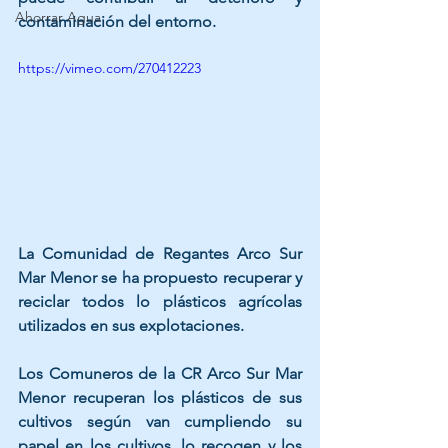
Ahorrar Agua
contaminación del entorno. 
https://vimeo.com/270412223
La Comunidad de Regantes Arco Sur 
Mar Menor se ha propuesto recuperar y 
reciclar todos lo plásticos agrícolas 
utilizados en sus explotaciones.  
Los Comuneros de la CR Arco Sur Mar 
Menor recuperan los plásticos de sus 
cultivos según van cumpliendo su 
papel en los cultivos, lo recogen y los 