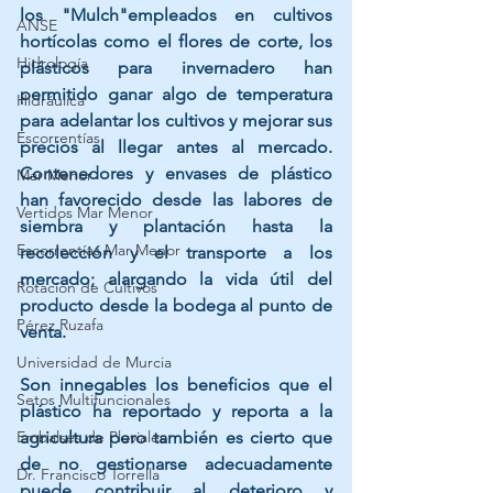
los "Mulch"empleados en cultivos 
ANSE
hortícolas como el flores de corte, los 
Hidrología
plásticos para invernadero han 
permitido ganar algo de temperatura 
Hidráulica
para adelantar los cultivos y mejorar sus 
Escorrentías
precios al llegar antes al mercado. 
Contenedores y envases de plástico 
Mar Menor
han favorecido desde las labores de 
Vertidos Mar Menor
siembra y plantación hasta la 
Escorrentías Mar Menor
recolección y el transporte a los 
mercado; alargando la vida útil del 
Rotación de Cultivos
producto desde la bodega al punto de 
Pérez Ruzafa
venta.
Universidad de Murcia
Son innegables los beneficios que el 
Setos Multifuncionales
plástico ha reportado y reporta a la 
Embalses de Pluviales
agricultura pero también es cierto que 
de no gestionarse adecuadamente 
Dr. Francisco Torrella
puede contribuir al deterioro y 