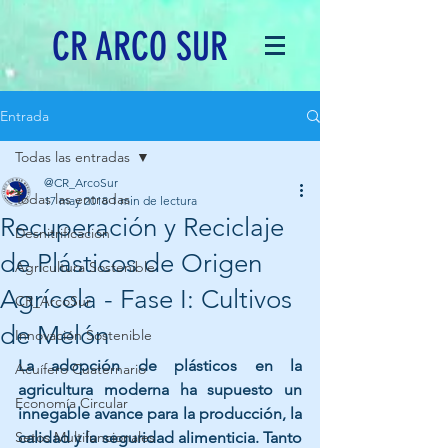
CR ARCO SUR
Entrada
Todas las entradas
@CR_ArcoSur
Todas las entradas
17 may 2018
1 min de lectura
Recuperación y Reciclaje
Desnitrificación
de Plásticos de Origen
Agricultura Sostenible
Agrícola - Fase I: Cultivos
CR_ArcoSur
de Melón
Innovación Sostenible
La adopción de plásticos en la 
Acuífero Cuaternario
agricultura moderna ha supuesto un 
Economía Circular
innegable avance para la producción, la 
Setos Multifuncionales
calidad y la seguridad alimenticia. Tanto 