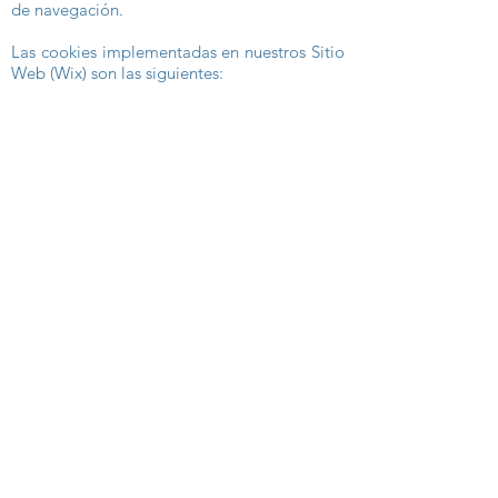
de navegación.
Las cookies implementadas en nuestros Sitio
Web (Wix) son las siguientes:
Nuestro Web contiene enlaces a sitios web
de terceros, cuyas políticas de privacidad son
ajenas a CR Arco Sur. Al acceder a tales sitios
web usted puede decidir si acepta sus
políticas de privacidad y de cookies.
Con carácter general, si navega por internet