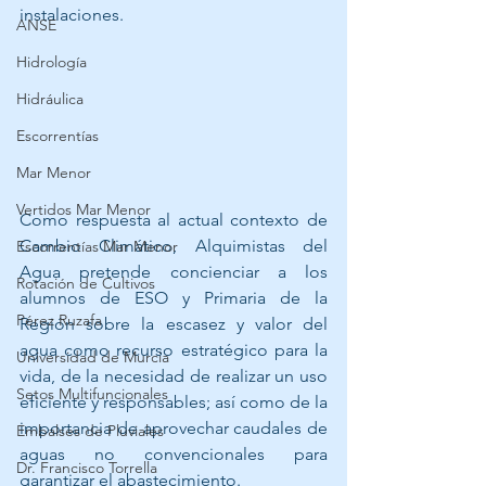
instalaciones. 
ANSE
Hidrología
Hidráulica
Escorrentías
Mar Menor
Vertidos Mar Menor
Como respuesta al actual contexto de 
Cambio Climático, Alquimistas del 
Escorrentías Mar Menor
Agua pretende concienciar a los 
Rotación de Cultivos
alumnos de ESO y Primaria de la 
Pérez Ruzafa
Región sobre la escasez y valor del 
agua como recurso estratégico para la 
Universidad de Murcia
vida, de la necesidad de realizar un uso 
Setos Multifuncionales
eficiente y responsables; así como de la 
importancia de aprovechar caudales de 
Embalses de Pluviales
aguas no convencionales para 
Dr. Francisco Torrella
garantizar el abastecimiento.