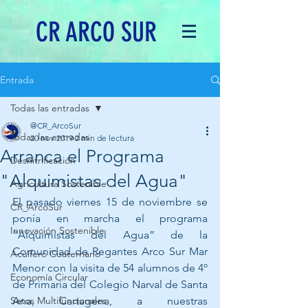
CR ARCO SUR
Entrada
Todas las entradas
@CR_ArcoSur
Todas las entradas
20 nov 2019
2 min de lectura
Arranca el Programa
Desnitrificación
"Alquimistas del Agua"
Agricultura Sostenible
El pasado viernes 15 de noviembre se 
CR_ArcoSur
ponía en marcha el programa 
Innovación Sostenible
“Alquimistas del Agua” de la 
Comunidad de Regantes Arco Sur Mar 
Acuífero Cuaternario
Menor con la visita de 54 alumnos de 4º 
Economía Circular
de Primaria del Colegio Narval de Santa 
Setos Multifuncionales
Ana, Cartagena, a nuestras 